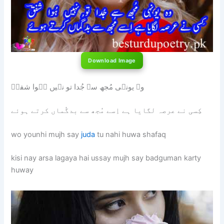
Download Image
وہ یونہی مُجھ سے جُدا تو نہیں ہُوا شفقؔ
کِسی نے عرصہ لگایا ہے اِسے مُجھ سے بدگُماں کرتے ہوئے
wo younhi mujh say
juda
tu nahi huwa shafaq
kisi nay arsa lagaya hai ussay mujh say badguman karty
huway