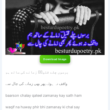
Download Image
برسوں چلے قتیلؔ زمانے کی ساتھ ہم
واقف نہ ہوئے پھر بھی زمانے کی چال سے
baarson chalay qateel zamanay kay sath ham
waqif na huway phir bhi zamanay ki chal say