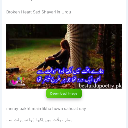
Broken Heart Sad Shayari in Urdu
Download Image
meray bakht main likha huwa sahulat say
ہمارے بخّت میں لِکھا ہُوا سہولت سے