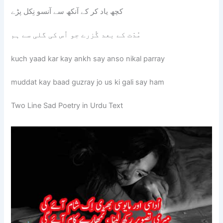
کچھ یاد کر کے آنکھ سے آنسو نِکل پڑے
مُدّت کے بعد گُزرے جو اُس کی گلی سے ہم
kuch yaad kar kay ankh say anso nikal parray
muddat kay baad guzray jo us ki gali say ham
Two Line Sad Poetry in Urdu Text