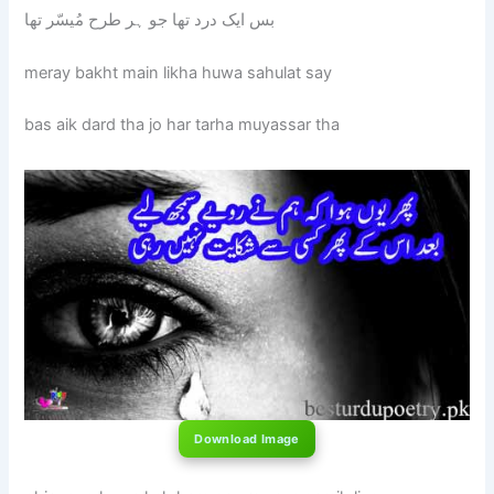
بس ایک درد تھا جو ہر طرح مُیسّر تھا
meray bakht main likha huwa sahulat say
bas aik dard tha jo har tarha muyassar tha
Download Image