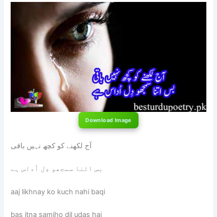
Download Image
آج لکھنے کو کچھ نہیں باقی
بس اتنا سمجھو دِل اُداس ہے
aaj likhnay ko kuch nahi baqi
bas itna samjho dil udas hai