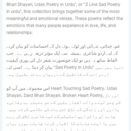
Bhari Shayari, Udas Poetry in Urdu”, or “2 Line Sad Poetry
in urdu”, this collection brings together some of the most
meaningful and emotional verses. These poems reflect the
emotions that many people experience in love, life, and
relationships.
غم، جدائی، تنہائی اور ٹوٹے ہوئے دل کے احساسات کو بیان کرنے
کے لیے اردو شاعری ہمیشہ سے ایک مؤثر ذریعہ رہی ہے۔ جب
الفاظ ساتھ نہ دیں تو ایک خوبصورت شعر دل کی پوری کیفیت
بیان کر دیتا ہے۔ اسی لیے “Sad Poetry in Urdu” دنیا بھر میں
اردو ادب کے شائقین کے درمیان بے حد مقبول ہے۔
اس مجموعے میں آپ کو Heart Touching Sad Poetry، Udas
Shayari، Dard Bhari Shayari، Broken Heart Poetry, اور دل
کو چھو لینے والے اشعار ملیں گے جو محبت، بے وفائی،
یادوں اور زندگی کے تلخ تجربات کی عکاسی کرتے ہیں۔
چاہے آپ واٹس ایپ اسٹیٹس کے لیے شاعری تلاش کر رہے
ہوں یا اپنے جذبات کا اظہار کرنا چاہتے ہوں، یہاں
موجود اشعار آپ کے دل کی آواز بن سکتے ہیں۔