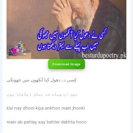
Download Image
کِسی نے دھول کیا آنکھوں میں جھونکی
میں اب پہلے سے بہتر دیکھتا ہوں
kisi nay dhool kiya ankhon main jhonki
main ab pehlay say behter dekhta hoon