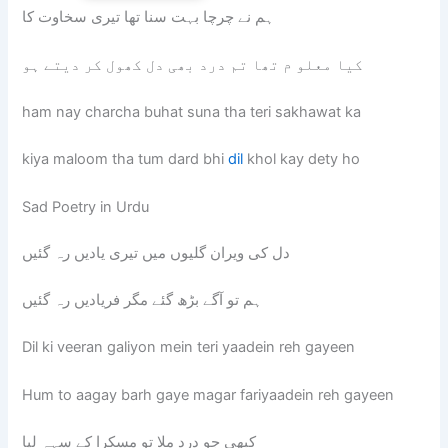
ہم نے چرچا بہت سنا تھا تیری سخاوت کا
کیا معلو م تھا تم درد بھی دل کھول کر دیتے ہو
ham nay charcha buhat suna tha teri sakhawat ka
kiya maloom tha tum dard bhi
dil
khol kay dety ho
Sad Poetry in Urdu
دل کی ویران گلیوں میں تیری یادیں رہ گئیں
ہم تو آگے بڑھ گئے مگر فریادیں رہ گئیں
Dil ki veeran galiyon mein teri yaadein reh gayeen
Hum to aagay barh gaye magar fariyaadein reh gayeen
کبھی جو درد ملا تو مسکرا کے سہہ لیا