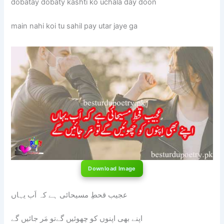
dobatay dobaty kashti ko uchala day doon
main nahi koi tu sahil pay utar jaye ga
Download Image
عجیب قحطِ مسیحائی ہے کہ اَب یہاں
اپنے بھی اپنوں کو چھوئیں گےتو مَر جائیں گے