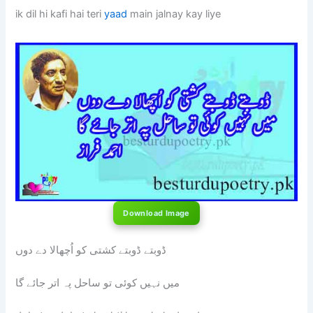
ik dil hi kafi hai teri
yaad
main jalnay kay liye
Download Image
ڈوبتے ڈوبتے کشتی کو اُچھالا دے دوں
میں نہیں کوئی تو ساحل پہ اتر جائے گا