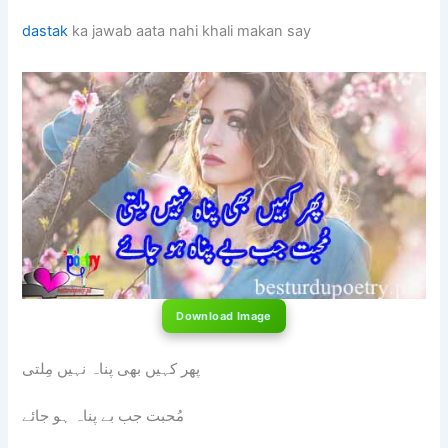
dastak
ka jawab aata nahi khali makan say
Download Image
پھر کہیں بھی پناہ نہیں مِلتی
مُحبت جب بے پناہ ہو جائے