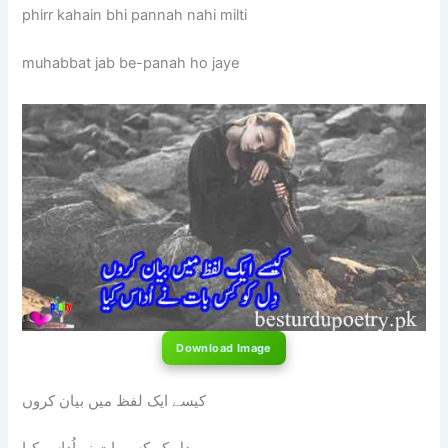
phirr kahain bhi pannah nahi milti
muhabbat jab be-panah ho jaye
Download Image
کیسے ایک لفظ میں بیان کروں
دِل کو کِس بات نے اُداس کِیا