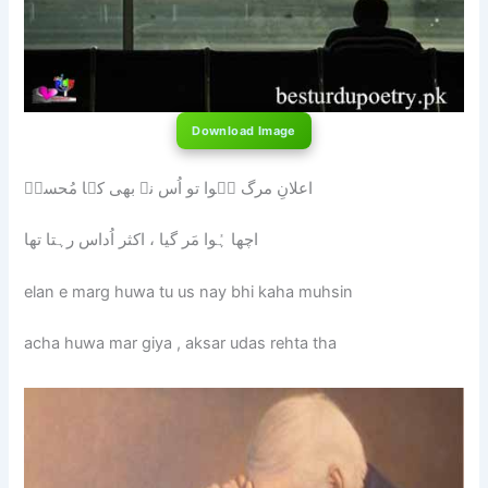
Download Image
اعلانِ مرگ ہُوا تو اُس نے بھی کہا مُحسنؔ
اچھا ہُوا مَر گیا ، اکثر اُداس رہتا تھا
elan e marg huwa tu us nay bhi kaha muhsin
acha huwa mar giya , aksar udas rehta tha