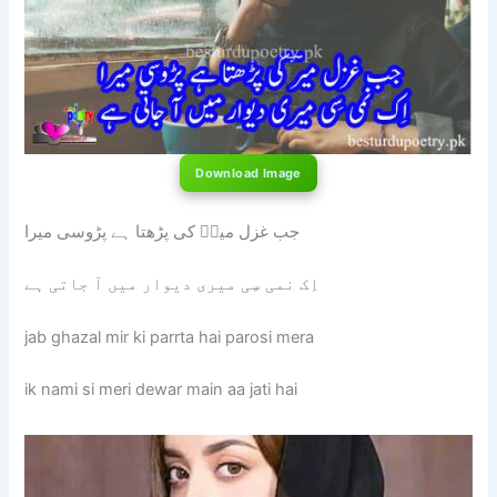
Download Image
جب غزل میرؔ کی پڑھتا ہے پڑوسی میرا
اِک نمی سِی میری دیوار میں آ جاتی ہے
jab ghazal mir ki parrta hai parosi mera
ik nami si meri dewar main aa jati hai