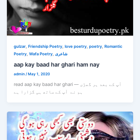
,
,
,
,
gulzar
Friendship Poetry
love poetry
poetry
Romantic
,
,
Poetry
Wafa Poetry
شاعری
aap kay baad har ghari ham nay
admin
/
May 1, 2020
read aap kay baad har ghari — آپ کے بعد ہر گھڑی
ہم نے آپ کے ساتھ ہی گزارا ہے