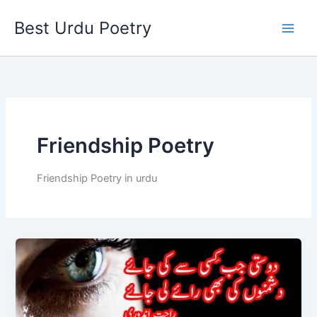
Skip
Best Urdu Poetry
to
content
Friendship Poetry
Friendship Poetry in urdu