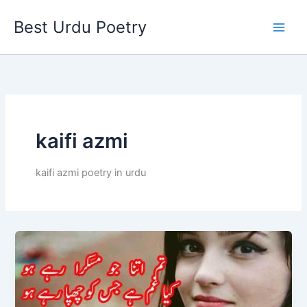
Skip
Best Urdu Poetry
to
content
kaifi azmi
kaifi azmi poetry in urdu