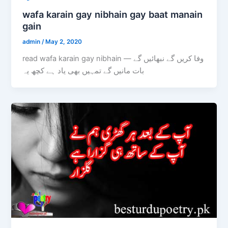
wafa karain gay nibhain gay baat manain
gain
admin
/
May 2, 2020
read wafa karain gay nibhain — وفا کریں گے نبھائیں گے
بات مانیں گے تمہیں بھی یاد ہے کچھ یہ