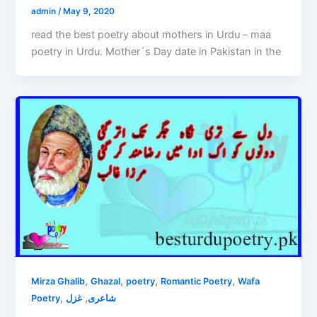
admin
/
May 9, 2020
read the best poetry about mothers in Urdu – maa
poetry in Urdu. Mother´s Day date in Pakistan in the
,
,
,
,
Mirza Ghalib
Ghazal
poetry
Romantic Poetry
Wafa
,
,
Poetry
غزل
شاعری