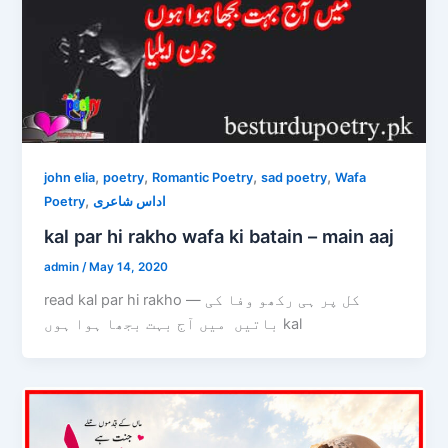
,
,
,
,
john elia
poetry
Romantic Poetry
sad poetry
Wafa
,
Poetry
اداس شاعری
kal par hi rakho wafa ki batain – main aaj
admin
/
May 14, 2020
read kal par hi rakho — کل پر ہی رکھو وفا کی
باتیں میں آج بہت بجھا ہوا ہوں kal