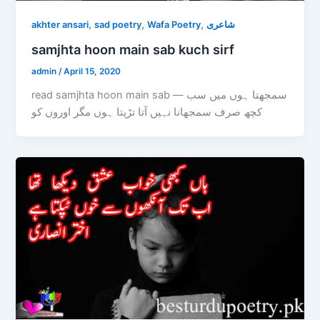
,
,
,
akhter ansari
sad poetry
Wafa Poetry
شاعری
samjhta hoon main sab kuch sirf
admin
/
April 15, 2020
read samjhta hoon main sab — سمجھتا ہوں میں سب
کچھ صرف سمجھانا نہیں آتا تڑپتا ہوں مگر اوروں کو