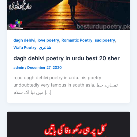
,
,
,
,
dagh dehlvi
love poetry
Romantic Poetry
sad poetry
,
Wafa Poetry
شاعری
dagh dehlvi poetry in urdu best 20 sher
admin
/
December 27, 2020
read dagh dehlvi poetry in urdu. his poetry
undoubtedly very famous in south asia. تمہارے خط
میں نیا اک سلام […]