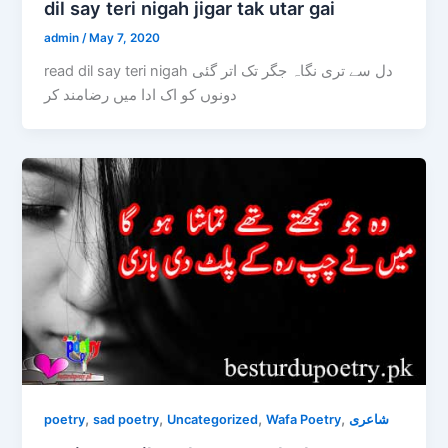
dil say teri nigah jigar tak utar gai
admin
/
May 7, 2020
read dil say teri nigah دل سے تری نگاہ جگر تک اتر گئی
دونوں کو اک ادا میں رضامند کر
,
,
,
,
poetry
sad poetry
Uncategorized
Wafa Poetry
شاعری