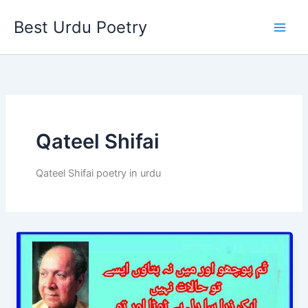
Skip
Best Urdu Poetry
to
content
Qateel Shifai
Qateel Shifai poetry in urdu