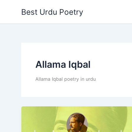
Skip
Best Urdu Poetry
to
content
Allama Iqbal
Allama Iqbal poetry in urdu