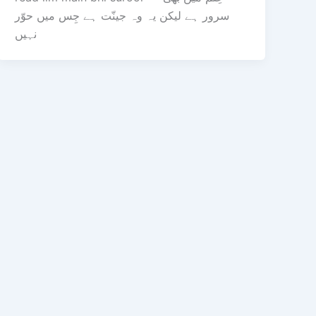
سرور ہے لیکن یہ وہ جینّت ہے جِس میں حوّر
نہیں