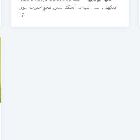
دیکھتی ہے ، لب پہ آسکتا نہیں محوِ حیرت ہوں
کہ