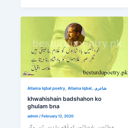
,
,
Allama Iqbal poetry
Allama Iqbal
شاعری
khwahishain badshahon ko
ghulam bna
admin
/
February 12, 2020
خواہشیں بادشاہوں کو غُلام بنا دیتی ہیں مگر