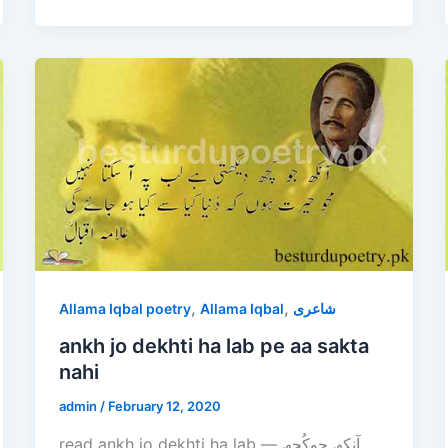
,
,
Allama Iqbal poetry
Allama Iqbal
شاعری
ankh jo dekhti ha lab pe aa sakta
nahi
admin
/
February 12, 2020
read ankh jo dekhti ha lab — آنکھ جوکُچھ