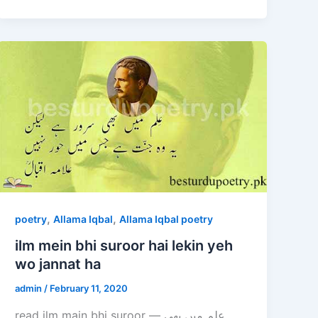
,
,
poetry
Allama Iqbal
Allama Iqbal poetry
ilm mein bhi suroor hai lekin yeh
wo jannat ha
admin
/
February 11, 2020
read ilm main bhi suroor — عِلم میں بھی