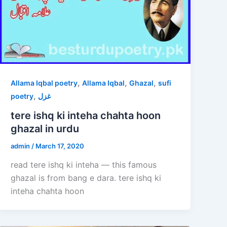
,
,
,
Allama Iqbal poetry
Allama Iqbal
Ghazal
sufi
,
poetry
غزل
tere ishq ki inteha chahta hoon
ghazal in urdu
admin
/
March 17, 2020
read tere ishq ki inteha — this famous
ghazal is from bang e dara. tere ishq ki
inteha chahta hoon