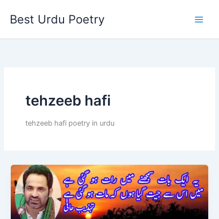
Skip
Best Urdu Poetry
to
content
tehzeeb hafi
tehzeeb hafi poetry in urdu