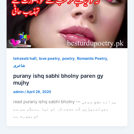
,
,
,
,
tehzeeb hafi
love poetry
poetry
Romantic Poetry
شاعری
purany ishq sabhi bholny paren gy
mujhy
admin
/
April 28, 2020
read purany ishq sabhi bholny — پرانے عشق سبھی
بھولنےپڑیں گے مجھے کہ تو نیا ہےمگر سب سے
خوبصورت ہے