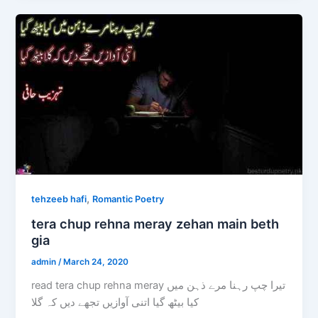
,
tehzeeb hafi
Romantic Poetry
tera chup rehna meray zehan main beth
gia
admin
/
March 24, 2020
read tera chup rehna meray تیرا چپ رہنا مرے ذہن میں
کیا بیٹھ گیا اتنی آوازیں تجھے دیں کہ گلا