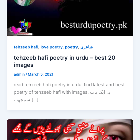
,
,
,
tehzeeb hafi
love poetry
poetry
شاعری
tehzeeb hafi poetry in urdu – best 20
images
admin
/
March 5, 2021
read tehzeeb hafi poetry in urdu. find latest and best
poetry of tehzeeb hafi with images. یہ ایک بات
سمجھنے […]