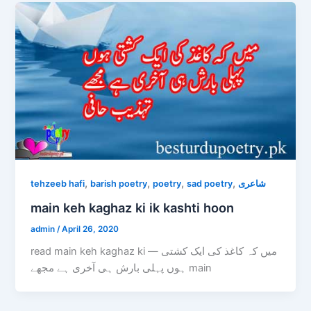
,
,
,
,
tehzeeb hafi
barish poetry
poetry
sad poetry
شاعری
main keh kaghaz ki ik kashti hoon
admin
/
April 26, 2020
read main keh kaghaz ki — میں کہ کاغذ کی ایک کشتی
ہوں پہلی بارش ہی آخری ہے مجھے main