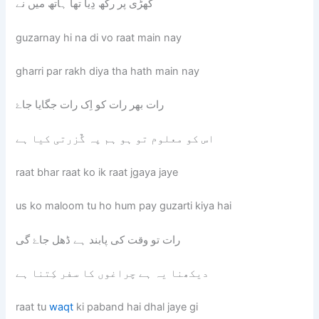
گھڑی پر رکھ دِیا تھا ہاتھ میں نے
guzarnay hi na di vo raat main nay
gharri par rakh diya tha hath main nay
رات بھر رات کو اِک رات جگایا جاۓ
اس کو معلوم تو ہو ہم پہ گٌزرتی کیا ہے
raat bhar raat ko ik raat jgaya jaye
us ko maloom tu ho hum pay guzarti kiya hai
رات تو وقت کی پابند ہے ڈھل جاۓ گی
دیکھنا یہ ہے چراغوں کا سفر کِتنا ہے
raat tu
waqt
ki paband hai dhal jaye gi