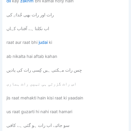
dil
kay
zakhm
bhi kamal hoty hain
رات اور رات بھی جٌداٸ کی
اب نکلتا ہے آفتاب کہاں
raat aur raat bhi
judai
ki
ab nikalta hai aftab kahan
جِس رات مہکتی ہیں کِسی رات کی یادیں
اس رات گزرتی ہی نہیں رات ہماری
jis raat mehakti hain kisi raat ki yaadain
us raat guzarti hi nahi raat hamari
سو جائیے اب رات ہو گئی ہے کافی