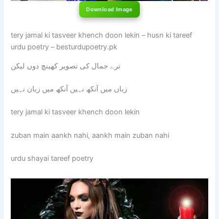
Download Image
tery jamal ki tasveer khench doon lekin – husn ki tareef
urdu poetry – besturdupoetry.pk
ترے جمال کی تصویر کھینچ دوں لیکن
زباں میں آنکھ نہیں آنکھ میں زبان نہیں
tery jamal ki tasveer khench doon lekin
zuban main aankh nahi, aankh main zuban nahi
urdu shayai tareef poetry