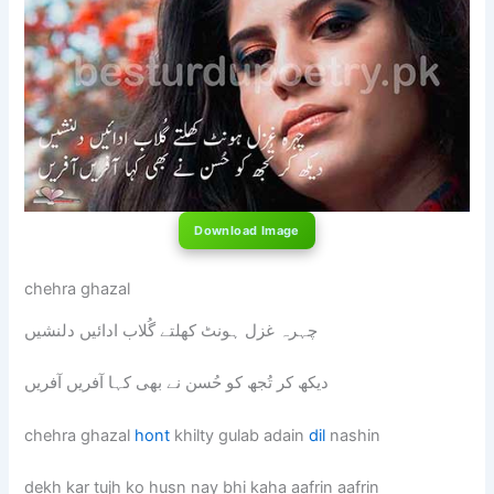
Download Image
chehra ghazal
چہرہ غزل ہونٹ کھلتے گُلاب ادائیں دلنشیں
دیکھ کر تُجھ کو حُسن نے بھی کہا آفریں آفریں
chehra ghazal
hont
khilty gulab adain
dil
nashin
dekh kar tujh ko husn nay bhi kaha aafrin aafrin