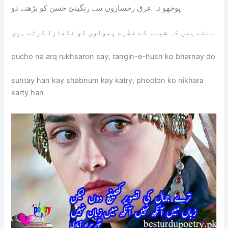
پوچھو نہ عرق رخساروں سے رنگینئ حسن کو بڑھنے دو
سنتے ہیں کہ شبنم کے قطرے پھولوں کو نکھارا کرتے ہیں
pucho na arq rukhsaron say, rangin-e-husn ko bharnay do
suntay han kay shabnum kay katry, phoolon ko nikhara
karty han