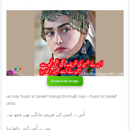
Download Image
us nay husn ki tareef mangi thi mujh say – husn ki tareef
urdu
اُس نے حُسن کی تعریف مانگی تھی مُجھ سے
میں نے اُسے آئینہ دِکھا دِیا