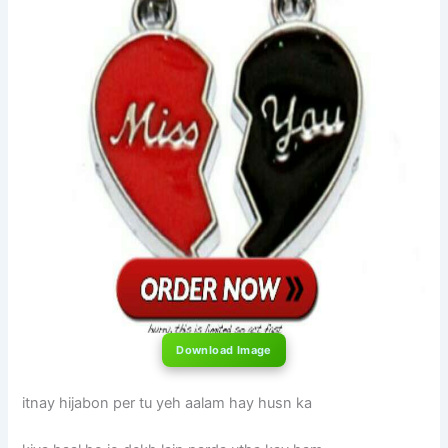
Download Image
itnay hijabon per tu yeh aalam hay husn ka