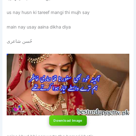
us nay husn ki tareef mangi thi mujh say
main nay usay aaina dikha diya
حُسن شاعری
Download Image