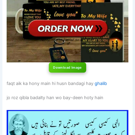
Download Image
faqt aik ka hony main hi husn bandagi hay
ghalib
jo roz qibla badalty han wo bay-deen hoty hain