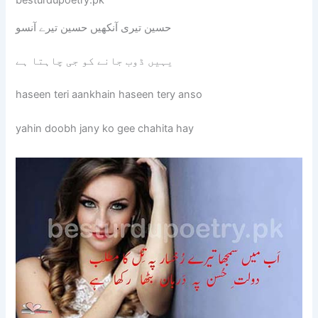
besturdupoetry.pk
حسین تیری آنکھیں حسین تیرے آنسو
یہیں ڈوب جانے کو جی چاہتا ہے
haseen teri aankhain haseen tery anso
yahin doobh jany ko gee chahita hay