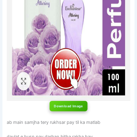
Download Image
ab main samjha tery rukhsar pay til ka matlab
daulat e husn pay darban bitha rakha hay