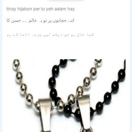
itnay hijabon per tu yeh aalam hay
اتنے حجابوں پر تو یہ عالم ہے حسن کا
کیا حال ہو جو دیکھ لیں پردہ اٹھا کے ہم