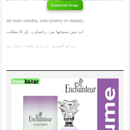
Download Image
ab main samjha, urdu poetry on beauty
اب میں سمجھا تیرے رخسار پہ تِل کا مطلب
دولتِ حُسن پہ دربان بٹھا رکھا ہے