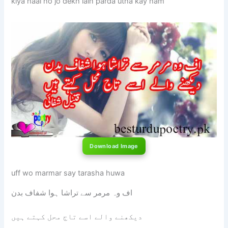
kiya haal ho jo dekh lain parda utha kay ham
Download Image
uff wo marmar say tarasha huwa
اف وہ مرمر سے تراشا ہوا شفاف بدن
دیکھنے والے اسے تاج محل کہتے ہیں