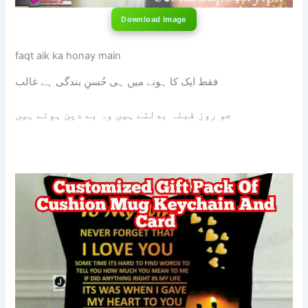
Download Image
faqt aik ka honay main
فقط ایک کا ہونے میں ہی حُسنِ بندگی ہے غالب
جو روز قبلہ بدلتے ہیں وہ بے دین ہوتے ہیں