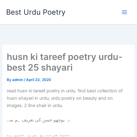
Skip
Best Urdu Poetry
to
content
husn ki tareef poetry urdu-
best 25 shayari
By
admin
/
April 23, 2020
read husn ki tareef poetry in urdu. find best collection of
husn shayari in urdu, urdu poetry on beauty and on
images. 2 line shair in urdu.
نہ پوچھو حسن کی تعریف ہم سے
محبت جس سے ہو بس وہ حسیں ہے