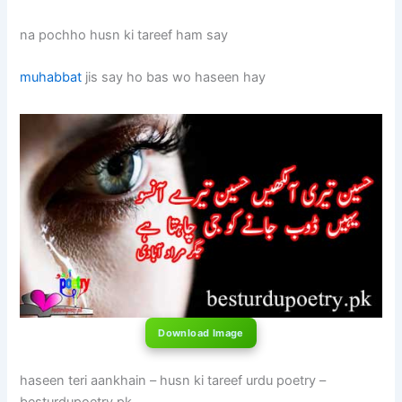
na pochho husn ki tareef ham say
muhabbat
jis say ho bas wo haseen hay
Download Image
haseen teri aankhain – husn ki tareef urdu poetry –