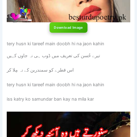
Download Image
tery husn ki tareef main doobh hi na jaon kahin
تیرے حُسن کی تعریف میں ڈوب ہی نہ جاوں کہیں
اس قطرے کو سمندربن کے نہ مِلا کر
tery husn ki tareef main doobh hi na jaon kahin
iss katry ko samundar ban kay na mila kar