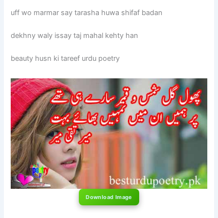
uff wo marmar say tarasha huwa shifaf badan
dekhny waly issay taj mahal kehty han
beauty husn ki tareef urdu poetry
Download Image