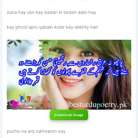
suna hay uss kay badan ki tarash aaisi hay
kay phool apni qabain kutar kay dekhty han
Download Image
pucho na arq rukhsaron say