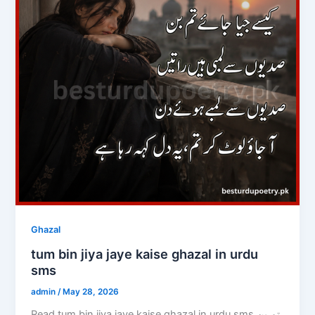
Ghazal
tum bin jiya jaye kaise ghazal in urdu
sms
admin
/
May 28, 2026
Read tum bin jiya jaye kaise ghazal in urdu sms تم بن