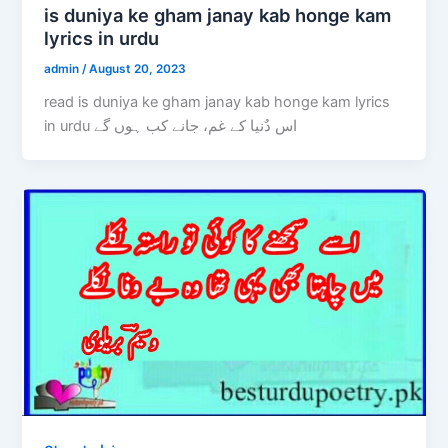
is duniya ke gham janay kab honge kam
lyrics in urdu
admin
/
August 20, 2023
read is duniya ke gham janay kab honge kam lyrics
in urdu اس دٌنیا کے غم، جانے کب ہوں گے