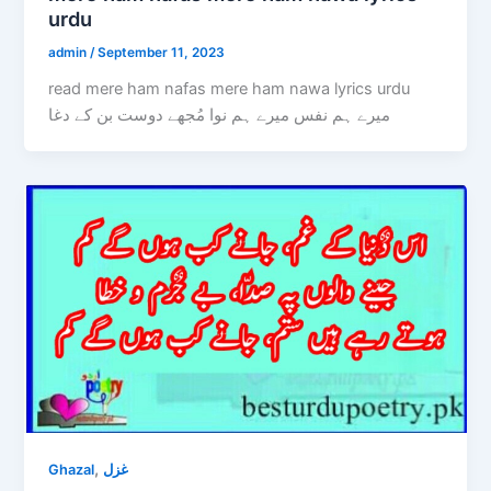
urdu
admin
/
September 11, 2023
read mere ham nafas mere ham nawa lyrics urdu
میرے ہم نفس میرے ہم نوا مُجھے دوست بن کے دغا
,
Ghazal
غزل