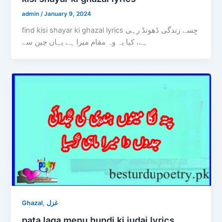
admin
/
January 9, 2024
find kisi shayar ki ghazal lyrics جِسے زندگی ڈھونڈ رہی
ہے، کیا یہ وہ مقام میرا ہے یہاں چین سے
,
Ghazal
غزل
pata laga menu hundi ki judai lyrics