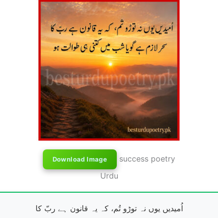
success poetry
Download Image
Urdu
اُمیدیں یوں نہ توڑو تُم، کہ یہ قانون ہے ربّ کا