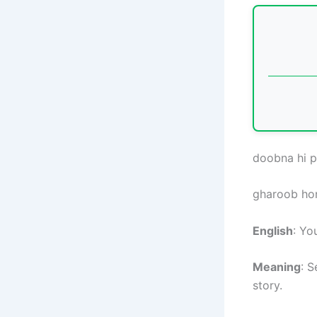
doobna hi p
gharoob hon
English
: Yo
Meaning
: S
story.