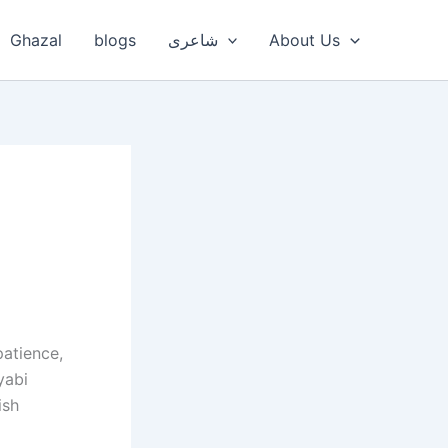
Ghazal
blogs
شاعری
About Us
patience,
yabi
ish