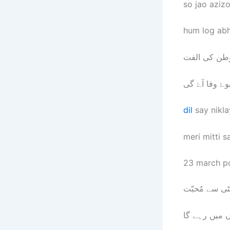
so jao azizo
hum log abh
 وطن کی الفت
ۓ وفا آۓ گی
dil
say nikla
meri mitti s
23 march po
ٹی سے مٌحبّت
ں میں رہے گا