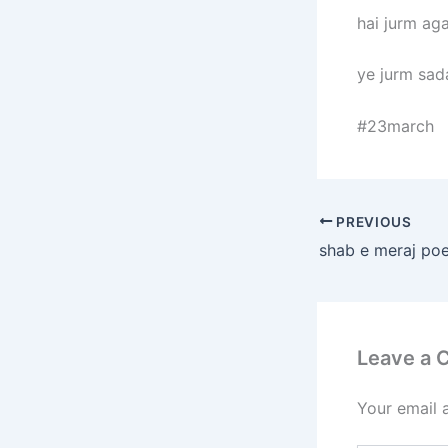
hai jurm ag
ye jurm sad
#23march
PREVIOUS
Leave a
Your email 