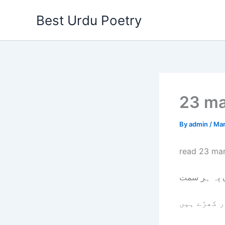
Skip
Best Urdu Poetry
to
content
23 ma
By
admin
/
Mar
read 23 mar
ں پہ ہر سمت
ر کھڑے ہیں