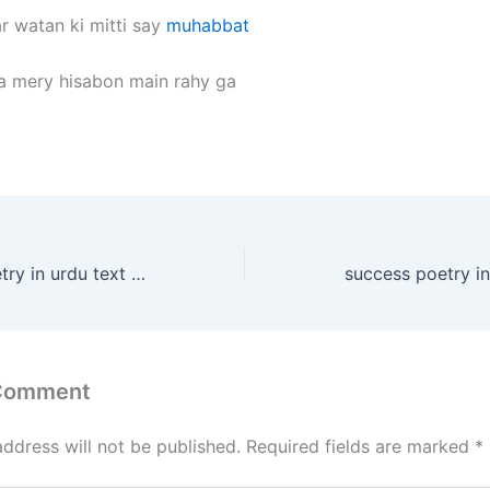
ar watan ki mitti say
muhabbat
a mery hisabon main rahy ga
shab e meraj poetry in urdu text 10 sher
success poetry in
 Comment
address will not be published.
Required fields are marked
*