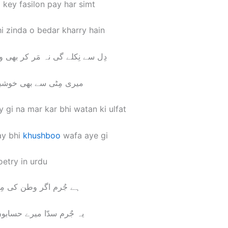
 key fasilon pay har simt
i zinda o bedar kharry hain
دِل سے نِکلے گی نہ مَر کر بھی
میری مِٹی سے بھی خوشبو
y gi na mar kar bhi watan ki ulfat
ay bhi
khushboo
wafa aye gi
etry in urdu
ہے جٌرم اگر وطن کی مِ
یہ جٌرم سدّا میرے حسابو