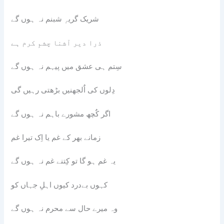
شریک گریہٕ شبنم نہ ہوں گے
ذرا دیر آشنا چشمِ کرم ہے
سِتم ہی عشق میں پیہم نہ ہوں گے
دِلوں کی اٌلجھنیں بڑھتی رہیں گی
اگر کٌچھ مشورے باہم نہ ہوں گے
زمانے بھر کے غم یا اِک تیرا غم
یہ غم ہو گا تو کِتنے غم نہ ہوں گے
کہوں بےدرد کیوں اہلِ جہاں کو
وہ میرے حال سے محرم نہ ہوں گے