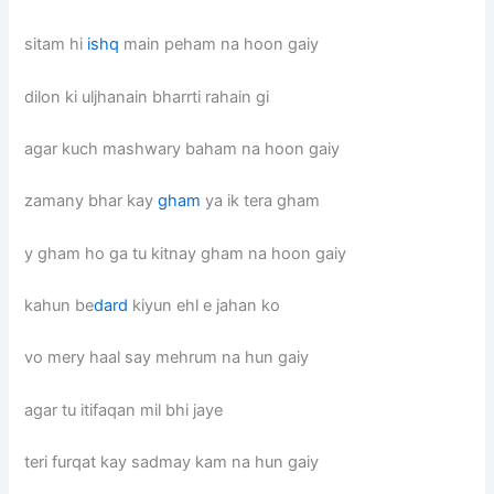
sitam hi
ishq
main peham na hoon gaiy
dilon ki uljhanain bharrti rahain gi
agar kuch mashwary baham na hoon gaiy
zamany bhar kay
gham
ya ik tera gham
y gham ho ga tu kitnay gham na hoon gaiy
kahun be
dard
kiyun ehl e jahan ko
vo mery haal say mehrum na hun gaiy
agar tu itifaqan mil bhi jaye
teri furqat kay sadmay kam na hun gaiy