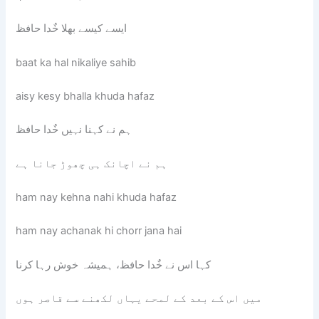
ایسے کیسے بھلا خٌدا حافظ
baat ka hal nikaliye sahib
aisy kesy bhalla khuda hafaz
ہم نے کہنا نہیں خٌدا حافظ
ہم نے اچانک ہی چھوڑ جانا ہے
ham nay kehna nahi khuda hafaz
ham nay achanak hi chorr jana hai
کہا اس نے خٌدا حافظ، ہمیشہ خوش رہا کرنا
میں اس کے بعد کے لمحے یہاں لکھنے سے قاصر ہوں