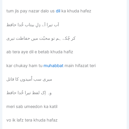
tum jis pay nazar dalo us
dil
ka khuda hafez
اَب تیرا اَے دِلِ بیتاب خٌدا حافظ
کر چٌکے ہم تو محبّت میں حفاظت تیری
ab tera aye dil e betab khuda hafiz
kar chukay ham tu
muhabbat
main hifazat teri
میری سب اٌمیدوں کا قاتل
وہ اِک لفظ تیرا خٌدا حافظ
meri sab umeedon ka katil
vo ik lafz tera khuda hafaz