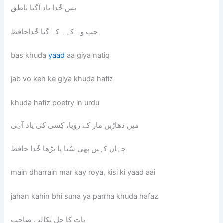
بس خٌدا یاد آگیا ناطق
جب وہ کہہ کہ گیا خٌداحافظ
bas khuda
yaad
aa giya natiq
jab vo keh ke giya khuda hafiz
khuda hafiz poetry in urdu
میں دھاڑیں مار کے رویا، کِسی کی یاد آٸی
جہاں کہیں بھی سٌنا یا پڑھا خٌدا حافظ
main dharrain mar kay roya, kisi ki yaad aai
jahan kahin bhi suna ya parrha khuda hafaz
بات کا حل نکالیے صاحب