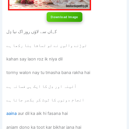
Download Image
کہاں سے لاؤں روز اک نیا دِل
توڑنے والوں نے تو تماشا بنا رکھا ہے
kahan say laon roz ik niya dil
torrny walon nay tu tmasha bana rakha hai
آئینہ اور دِل کا ایک ہی فسانہ ہے
انجام دونوں کا ٹوٹ کر بکھر جانا ہے
aaina
aur dil ka aik hi fasana hai
anjam dono ka toot kar bikhar jana hai