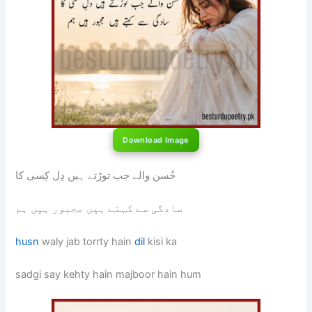
Download Image
حٌسن والے جب توڑتے ہیں دِل کِسی کا
سادگی سے کہتے ہیں مجبور ہیں ہم
husn
waly jab torrty hain
dil
kisi ka
sadgi say kehty hain majboor hain hum