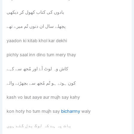
یادوں کی کتاب کھول کر دیکھی
پچھلے سال ان دنوں تٌم میرے تھے
yaadon ki kitab khol kar dekhi
pichly saal inn dino tum mery thay
کاش وہ لوٹ آۓ اور مٌجھ سے کہے
کون ہوتے ہو تٌم مٌجھ سے بچھڑنے والے
kash vo laut aaye aur mujh say kahy
kon hoty ho tum mujh say
bicharrny
waly
بات یہ ہے کہ لوگ بدل گئے ہیں