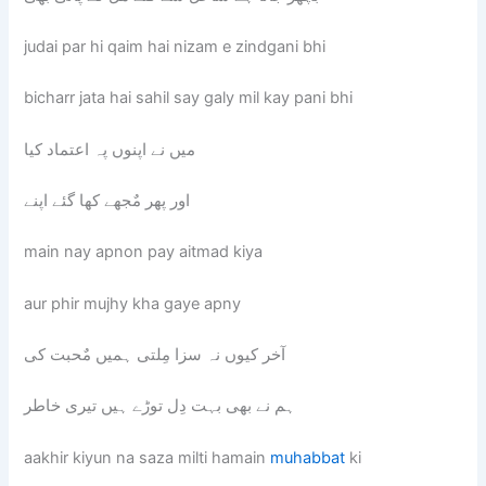
judai par hi qaim hai nizam e zindgani bhi
bicharr jata hai sahil say galy mil kay pani bhi
میں نے اپنوں پہ اعتماد کیا
اور پھر مٌجھے کھا گئے اپنے
main nay apnon pay aitmad kiya
aur phir mujhy kha gaye apny
آخر کیوں نہ سزا مِلتی ہمیں مٌحبت کی
ہم نے بھی بہت دِل توڑے ہیں تیری خاطر
aakhir kiyun na saza milti hamain
muhabbat
ki