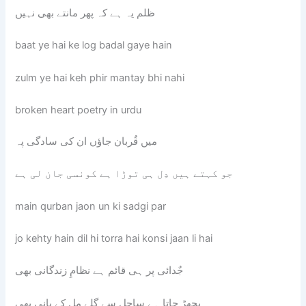
ظلم یہ ہے کہ پھر مانتے بھی نہیں
baat ye hai ke log badal gaye hain
zulm ye hai keh phir mantay bhi nahi
broken heart poetry in urdu
میں قٌربان جاؤں ان کی سادگی پہ
جو کہتے ہیں دِل ہی توڑا ہے کونسی جان لی ہے
main qurban jaon un ki sadgi par
jo kehty hain dil hi torra hai konsi jaan li hai
جٌدائی پر ہی قائم ہے نظامِ زندگانی بھی
بچھڑ جاتا ہے ساحل سے گلے مل کے پانی بھی