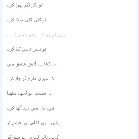
تٌو نگر نَگر پھِرا کرے
تٌو گلی گَلی صدّا کرے
میں کہوں کہ عِشق ڈھونگ ہے
تو نہیں نہیں کیا کرے
یہ دٌعا ہے آتِشِ عِشق میں
کہ میری طرح تٌو جلا کرے
نہ نصیب ہو تٌجھے بیٹھنا
تیرے دِل میں درد اٌٹھا کرے
لِٹیں ہوں کھٌلی اور چشمِ تَر
کہیں نالہ لب پہ ہو سوزگر