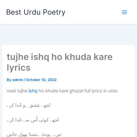
Skip
Best Urdu Poetry
to
content
tujhe ishq ho khuda kare
lyrics
By
admin
/
October 10, 2022
read tujhe
ishq
ho khuda kare ghazal full lyrics in urdu
تٌجھے عِشق ہو خٌدا کرے
تٌجھے کوئی اٌس سے جٌدا کرے
تیرے ہونٹ ہنسنا بھول جائیں