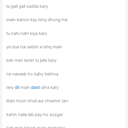
tu gali gali sadda kary
main kahon kay ishq dhong hai
tu nahi nahi kiya kary
ye dua hai aatish e ishq main
keh meri tarah tu jalla kary
na naseeb ho tujhy bethna
tery
dil
main
dard
utha kary
litain hoon khuli aur chashm tarr
kahin nalla lab pay ho sozgar
keh meri talash main darbadar