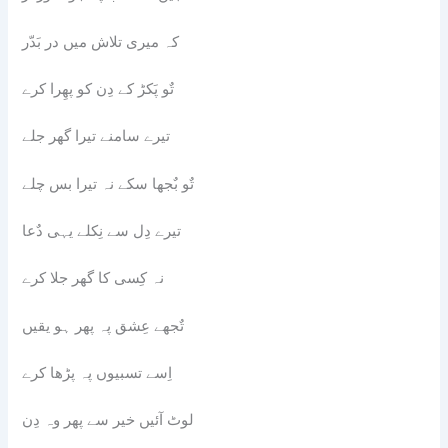
کہ میری تلاش میں در بَدّر
تٌو پَکڑ کے دِن کو پھِرا کرے
تیرے سامنے تیرا گھر جلے
تٌو بٌجھا سکے نہ تیرا بس چلے
تیرے دِل سے نِکلے یہی دٌعا
نہ کِسی کا گھر جلا کرے
تٌجھے عِشق پہ پھر ہو یقیں
اِسے تسبیوں پہ پڑھا کرے
لوٹ آئیں خیر سے پھر وہ دِن