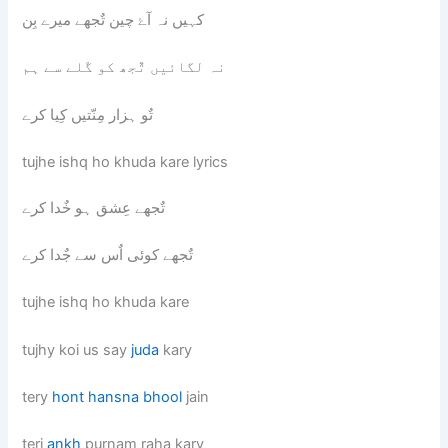
کہیں نہ آۓ چین تٌجھے میرے بِن
نہ لگائیں تٌجھ کو گَلے سے ہم
تٌو ہزار مِنّتیں کِیا کرے
tujhe ishq ho khuda kare lyrics
تٌجھے عِشق ہو خٌدا کرے
تٌجھے کوئی اٌس سے جٌدا کرے
tujhe ishq ho khuda kare
tujhy koi us say
juda
kary
tery
hont
hansna
bhool
jain
teri
ankh
purnam raha kary