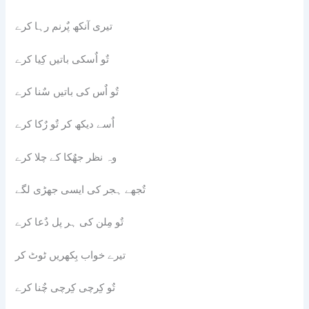
تیری آنکھ پٌرنم رہا کرے
تٌو اٌسکی باتیں کِیا کرے
تٌو اٌس کی باتیں سٌنا کرے
اٌسے دیکھ کر تٌو رٌکا کرے
وہ نظر جھٌکا کے چلا کرے
تٌجھے ہجر کی ایسی جھڑی لگے
تٌو مِلن کی ہر پل دٌعا کرے
تیرے خواب بِکھریں ٹوٹ کر
تٌو کِرچی کِرچی چٌنا کرے