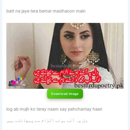
batt na jaye tera bemar masihaoon main
Download Image
log ab mujh ko teray naam say pehchantay haan
دِل پہ آئے ہوئے اَلزام سے پہچانتے ہیں