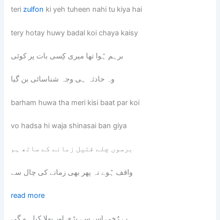
teri
zulfon
ki yeh tuheen nahi tu kiya hai
tery hotay huwy badal koi chaya kaisy
برہم ہٌوا تھا میری کِسی بات پر کوئی
وہ حادثہ ہی وجہ شناسائی بن گیا
barham huwa tha meri kisi baat par koi
vo hadsa hi waja shinasai ban giya
برسوں چلے قتیل زمانے کے ساتھ ہم
واقف ہٌوے نہ پھر بھی زمانے کی چال سے
read more
بے رٌخی اِس سے بڑی اور بھلا کیا ہو گی