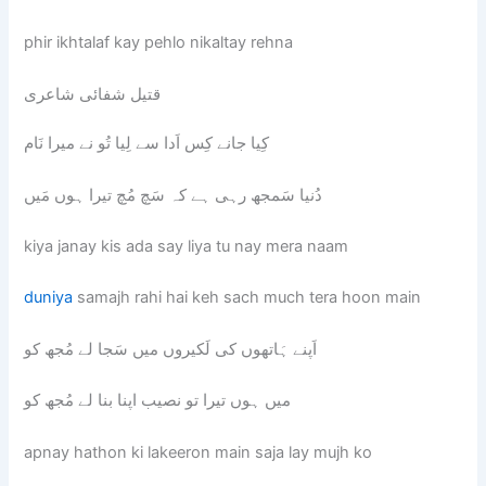
phir ikhtalaf kay pehlo nikaltay rehna
قتیل شفائی شاعری
کِیا جانے کِس اَدا سے لِیا تُو نے میرا نَام
دُنیا سَمجھ رہی ہے کہ سَچ مُچ تیرا ہوں مَیں
kiya janay kis ada say liya tu nay mera naam
duniya
samajh rahi hai keh sach much tera hoon main
اَپنے ہَاتھوں کی لَکیروں میں سَجا لے مُجھ کو
میں ہوں تیرا تو نصیب اپنا بنا لے مُجھ کو
apnay hathon ki lakeeron main saja lay mujh ko