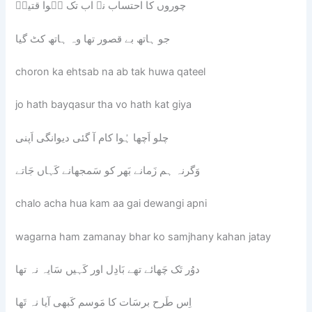
چوروں کا احتساب نہ اب تک ہٌوا قتیلؔ
جو ہاتھ بے قصور تھا وہ ہاتھ کٹ گیا
choron ka ehtsab na ab tak huwa qateel
jo hath bayqasur tha vo hath kat giya
چلو اَچھا ہُوا کام آ گئی دیوانگی اَپنی
وَگرنہ ہم زَمانے بَھر کو سَمجھانے کَہاں جَاتے
chalo acha hua kam aa gai dewangi apni
wagarna ham zamanay bhar ko samjhany kahan jatay
دوُر تَک چَھائے تھے بَادِل اور کَہیں سَایہ نہ تھا
اِس طَرح برسَات کا مَوسم کَبھی آیا نہ تَھا