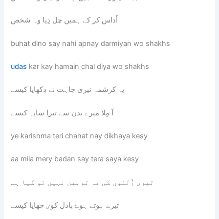
اٌداس کر کے ہمیں چل دِیا وہ شخص
buhat dino say nahi apnay darmiyan wo shakhs
udas
kar kay hamain chal diya wo shakhs
یہ کرشمہ تیری چاہت نے دِکھایا کیسے
آ مِلا میرے بدن سے تیرا سایہ کیسے
ye karishma teri chahat nay dikhaya kesy
aa mila mery badan say tera saya kesy
تیری زٌلفوں کی یہ توہین نہیں تو کیا ہے
تیرے ہوتے ہوۓ بادل کوٸ چھایا کیسے