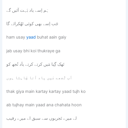
ہَم اِسے یاد بَہت آئیں گے
جَب اِسے بھی کوئی ٹھُکرائے گا
ham usay
yaad
buhat aain gaiy
jab usay bhi koi thukraye ga
تَھک گِیا مَیں کرتے کرتے یاَد تُجھ کو
اَب تُجھے مَیں یاد آنا چَاہتا ہوں
thak giya main kartay kartay yaad tujh ko
ab tujhay main yaad ana chahata hoon
لے میرے تَجربوں سے سبق اے میرے رقیب