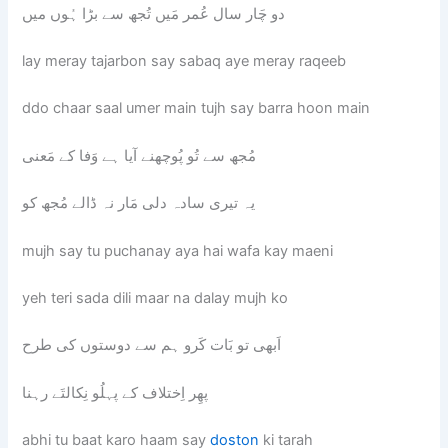
دو چَار سال عُمر مَیں تُجھ سے بڑا ہُوں میں
lay meray tajarbon say sabaq aye meray raqeeb
ddo chaar saal umer main tujh say barra hoon main
مُجھ سے تُو پُوچھنے آیا ہے وَفا کے مَعنی
یہ تیری سادہ دلی مَار نہ ڈالے مُجھ کو
mujh say tu puchanay aya hai wafa kay maeni
yeh teri sada dili maar na dalay mujh ko
اَبھی تو بَات کَرو ہم سے دوستوں کی طرح
پھِر اِختلاف کے پہلُو نِکالتَے رہنا
abhi tu baat karo haam say
doston
ki tarah