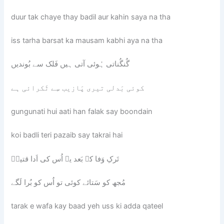
duur tak chaye thay badil aur kahin saya na tha
iss tarha barsat ka mausam kabhi aya na tha
گُنگُناتی ہُوئی آتی ہیں فَلک سے بُوندیں
کوئی بَدلی تیری پَازیب سِے ٹَکرائی ہے
gungunati hui aati han falak say boondain
koi badli teri pazaib say takrai hai
تَرکِ وَفا کے بَعد یہ اُس کی اَدا قتیلؔ
مُجھ کو سَتائے کوئی تو اُس کو بُرا لَگے
tarak e wafa kay baad yeh uss ki adda qateel