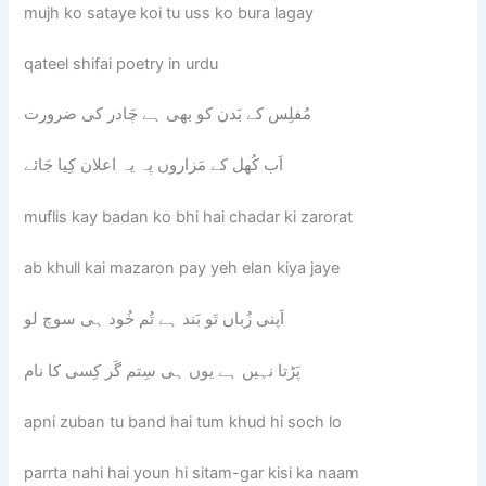
mujh ko sataye koi tu uss ko bura lagay
qateel shifai poetry in urdu
مُفلِس کے بَدن کو بھی ہے چَادر کی ضرورت
اَب کُھل کے مَزاروں پہ یہ اعلان کِیا جَائے
muflis kay badan ko bhi hai chadar ki zarorat
ab khull kai mazaron pay yeh elan kiya jaye
اَپنی زُباں تَو بَند ہے تُم خُود ہی سوچ لو
پَڑتا نہیں ہے یوں ہی سِتم گَر کِسی کا نام
apni zuban tu band hai tum khud hi soch lo
parrta nahi hai youn hi sitam-gar kisi ka naam