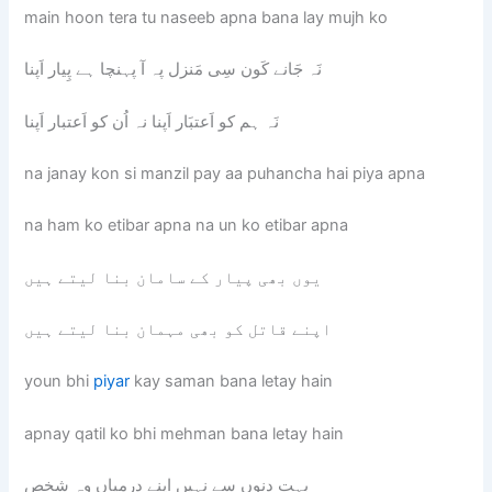
main hoon tera tu naseeb apna bana lay mujh ko
نَہ جَانے کَون سِی مَنزل پہ آ پہنچا ہے پِیار اَپنا
نَہ ہم کو اَعتبَار اَپنا نہ اُن کو اَعتبار اَپنا
na janay kon si manzil pay aa puhancha hai piya apna
na ham ko etibar apna na un ko etibar apna
یوں بھی پیار کے سامان بنا لیتے ہیں
اپنے قاتل کو بھی مہمان بنا لیتے ہیں
youn bhi
piyar
kay saman bana letay hain
apnay qatil ko bhi mehman bana letay hain
بہت دِنوں سے نہیں اپنے درمیاں وہ شخص