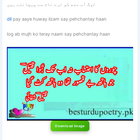
لوگ اَب مجھ کو ترے نام سے پہچانتے ہیں
dil
pay aaye huway ilzam say pehchantay haan
log ab mujh ko teray naam say pehchantay haan
Download Image