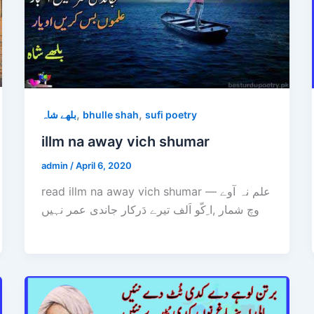
,
,
بلھے شاہ
bhulle shah
sufi poetry
illm na away vich shumar
admin
/
April 6, 2020
read illm na away vich shumar — علم نہ آوے
وچ شمار ,ا ِکّو اَلف تیرے دَرکار جاندی عمر نہیں