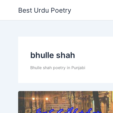
Skip
Best Urdu Poetry
to
content
bhulle shah
Bhulle shah poetry in Punjabi