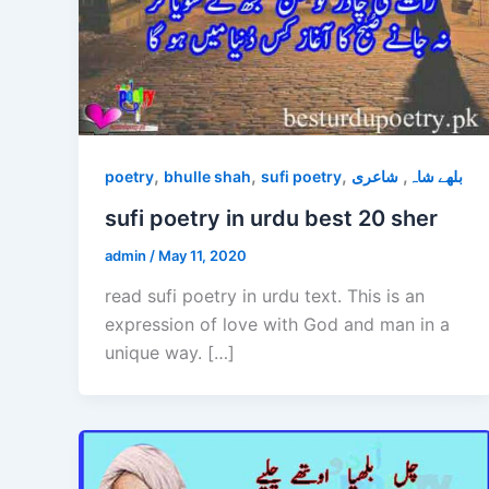
,
,
,
,
poetry
bhulle shah
sufi poetry
شاعری
بلھے شاہ
sufi poetry in urdu best 20 sher
admin
/
May 11, 2020
read sufi poetry in urdu text. This is an
expression of love with God and man in a
unique way. […]