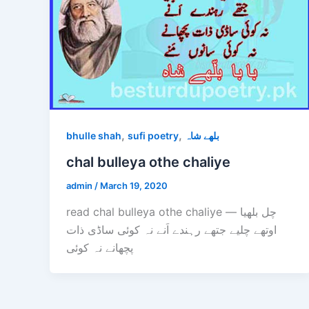
,
,
bhulle shah
sufi poetry
بلھے شاہ
chal bulleya othe chaliye
admin
/
March 19, 2020
read chal bulleya othe chaliye — چل بلھیا
اوتھے چلیے جتھے رہندے اَنے نہ کوئی ساڈی ذات
پچھانے نہ کوئی