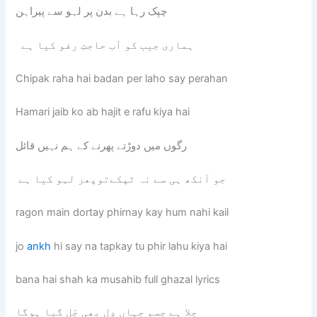
چپک رہا ہے بدن پر لہو سے پیراہن
ہماری جیب کو اَب حاجتِ رفو کیا ہے
Chipak raha hai badan per laho say perahan
Hamari jaib ko ab hajit e rafu kiya hai
رگوں میں دوڑتے پھرنے کے ہم نہیں قائل
جو آنکھ ہی سے نہ ٹپکےتوپھر لہو کیا ہے
ragon main dortay phirnay kay hum nahi kail
jo
ankh
hi say na tapkay tu phir lahu kiya hai
bana hai shah ka musahib full ghazal lyrics
جلا ہے جسم جہاں دِل بھی جَل گیا ہوگا