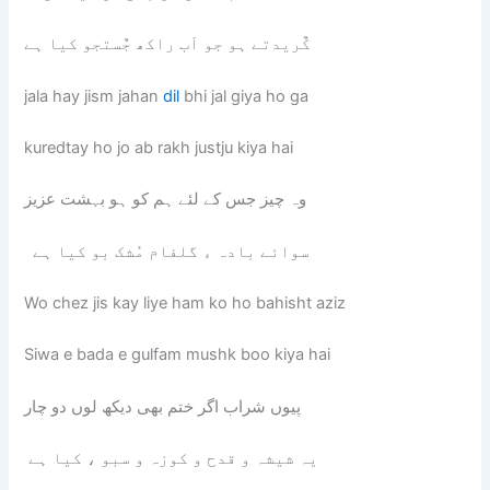
کٌریدتے ہو جو اَب راکھ جٌستجو کیا ہے
jala hay jism jahan
dil
bhi jal giya ho ga
kuredtay ho jo ab rakh justju kiya hai
وہ چیز جس کے لئے ہم کو ہو بہشت عزیز
سوائے بادہ ء گلفام مُشک بو کیا ہے
Wo chez jis kay liye ham ko ho bahisht aziz
Siwa e bada e gulfam mushk boo kiya hai
پیوں شراب اگر ختم بھی دیکھ لوں دو چار
یہ شیشہ و قدح و کوزہ و سبو ، کیا ہے