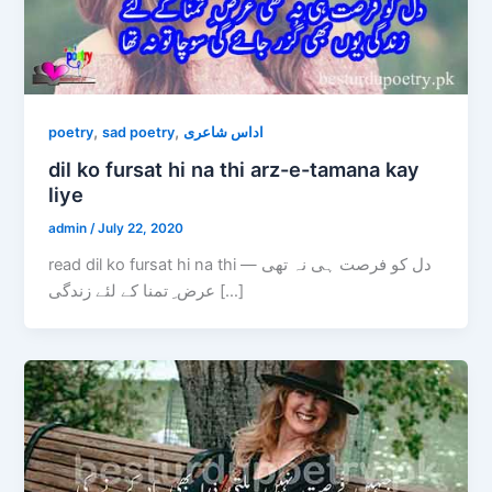
,
,
poetry
sad poetry
اداس شاعری
dil ko fursat hi na thi arz-e-tamana kay
liye
admin
/
July 22, 2020
read dil ko fursat hi na thi — دل کو فرصت ہی نہ تھی
عرض ِ تمنا کے لئے زندگی […]