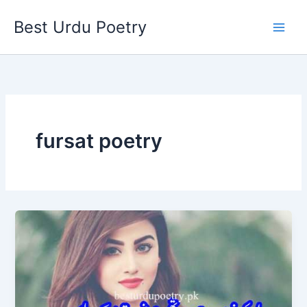
Skip
Best Urdu Poetry
to
content
fursat poetry