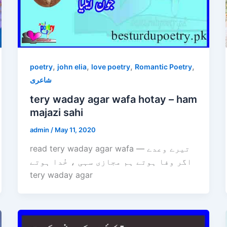
,
,
,
,
poetry
john elia
love poetry
Romantic Poetry
شاعری
tery waday agar wafa hotay – ham
majazi sahi
admin
/
May 11, 2020
read tery waday agar wafa — تیرے وعدے
اگر وفا ہوتے ہم مجازی سہی ، خُدا ہوتے
tery waday agar