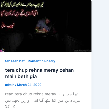
,
tehzeeb hafi
Romantic Poetry
tera chup rehna meray zehan
main beth gia
admin
/
March 24, 2020
read tera chup rehna meray تیرا چپ رہنا
مرے ذہن میں کیا بیٹھ گیا اتنی آوازیں تجھے دیں
کہ گلا