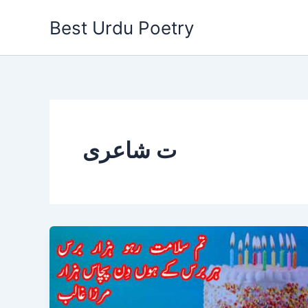
Skip
Best Urdu Poetry
to
content
ت شاعری