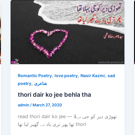
,
,
,
Romantic Poetry
love poetry
Nasir Kazmi
sad
,
poetry
شاعری
thori dair ko jee behla tha
admin
/
March 27, 2020
read thori dair ko jee — تھوڑی دیر کو جی بہلا
تھا پھر تری یاد نے گھیر لیا تھا thori