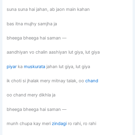
suna suna hai jahan, ab jaon main kahan
bas itna mujhy samjha ja
bheega bheega hai saman —
aandhiyan vo chalin aashiyan lut giya, lut giya
piyar
ka
muskurata
jahan lut giya, lut giya
ik choti si jhalak mery mitnay talak, oo
chand
oo chand mery dikhla ja
bheega bheega hai saman —
munh chupa kay meri
zindagi
ro rahi, ro rahi