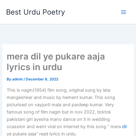
Skip
Best Urdu Poetry
to
content
mera dil ye pukare aaja
lyrics in urdu
By
admin
/
December 8, 2022
This is nagin(1954) film song, original sung by lata
mangeshker and music by hement kumar. This song
picturised on vayjunti mala and pardeep kumar. Very
famous song of film nagin but in nov 2022, ticktok
pakistani girl ayesha mano dance on it in wedding
ocassion and went viral on internet by this song ” mera
dil
ye pukare aaja” read lyrics in urdu.