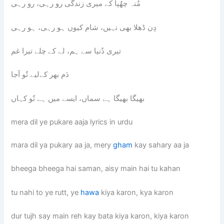
مٌنہ چھٌپا کے میری زندگی رو رہی، رو رہی
دِن ڈھلا بھی نہیں، شام کیوں ہو رہی، ہو رہی
تیری دٌنیا سے ہم، لے کے چلے تیرا غم
دَم بھر کےلیے تٌو آجا
بھیگا بھیگا ہے سماں، ایسے میں ہے تٌو کہاں
mera dil ye pukare aaja lyrics in urdu
mara dil ya pukary aa ja, mery
gham
kay sahary aa ja
bheega bheega hai saman, aisy main hai tu kahan
tu nahi to ye rutt, ye
hawa
kiya karon, kya karon
dur tujh say main reh kay bata kiya karon, kiya karon