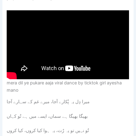
mera dil ye pukare aaja viral dance by ticktok girl ayesha
mano
میرا دِل یہ پٌکارے آجا، میرے غم کے سہارے آجا
بھیگا بھیگا ہے سماں، ایسے میں ہے تٌو کہاں
تٌو نہیں تو یہ رٌت، یہ ہوا کیا کروں، کیا کروں