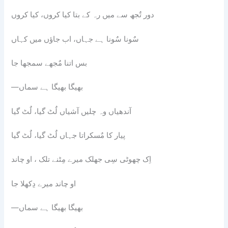
دور تٌجھ سے میں رہ کے بتا کیا کروں، کیا کروں
سٌونا سٌونا ہے جہاں، اب جاؤں میں کہاں
بس اتنا مٌجھے سمجھا جا
—بھیگا بھیگا ہے سماں
آندھیاں وہ چلیں آشیاں لٌٹ گیا، لٌٹ گیا
پیار کا مٌسکراتا جہاں لٌٹ گیا، لٌٹ گیا
اِک چھوٹی سِی جھلک میرے مِٹنے تلک ، او چاند
او چاند میرے دِکھلا جا
—بھیگا بھیگا ہے سماں