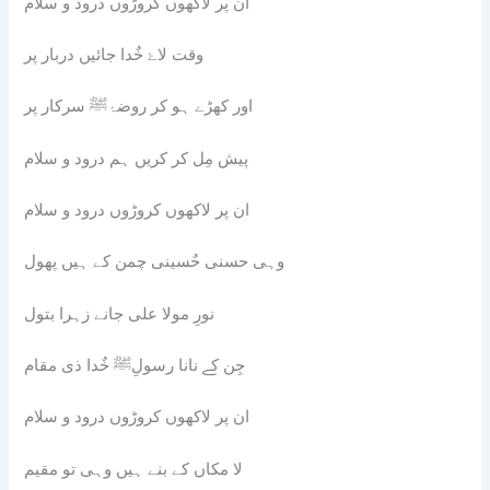
ان پر لاکھوں کروڑوں درود و سلام
وقت لاۓ خٌدا جائیں دربار پر
اور کھڑے ہو کر روضۂﷺ سرکار پر
پیش مِل کر کریں ہم درود و سلام
ان پر لاکھوں کروڑوں درود و سلام
وہی حسنی حٌسینی چمن کے ہیں پھول
نورِ مولا علی جانے زہرا بتول
جِن کے نانا رسولِﷺ خٌدا ذی مقام
ان پر لاکھوں کروڑوں درود و سلام
لا مکاں کے بنے ہیں وہی تو مقیم