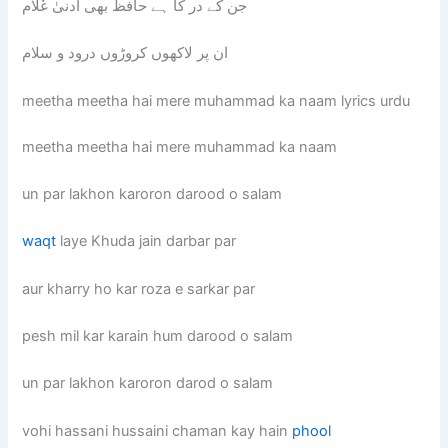
جن کے در کا ہے حافظ بھی ادنیٰ غٌلام
ان پر لاکھوں کروڑوں درود و سلام
meetha meetha hai mere muhammad ka naam lyrics urdu
meetha meetha hai mere muhammad ka naam
un par lakhon karoron darood o salam
waqt
laye Khuda jain darbar par
aur kharry ho kar roza e sarkar par
pesh mil kar karain hum darood o salam
un par lakhon karoron darod o salam
vohi hassani hussaini chaman kay hain
phool