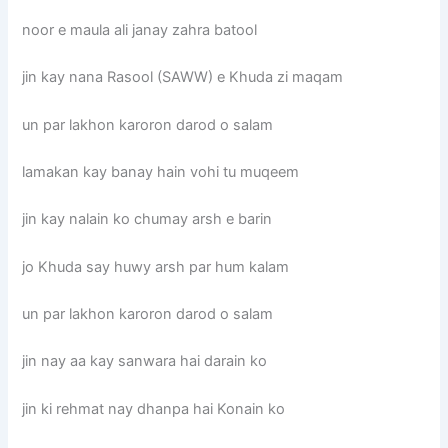
noor e maula ali janay zahra batool
jin kay nana Rasool (SAWW) e Khuda zi maqam
un par lakhon karoron darod o salam
lamakan kay banay hain vohi tu muqeem
jin kay nalain ko chumay arsh e barin
jo Khuda say huwy arsh par hum kalam
un par lakhon karoron darod o salam
jin nay aa kay sanwara hai darain ko
jin ki rehmat nay dhanpa hai Konain ko