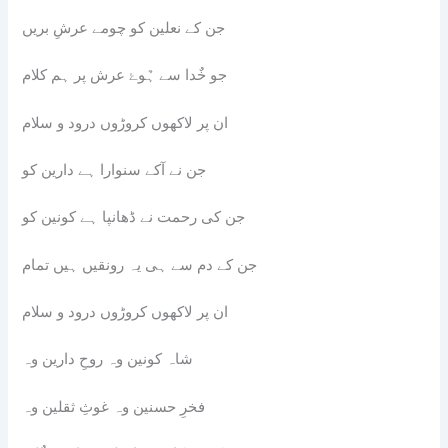
جن کے نعلین کو چومے عرشِ بریں
جو خٌدا سے ہٌوۓ عرش پر ہم کلام
ان پر لاکھوں کروڑوں درود و سلام
جن نے آکے سنوارا ہے دارین کو
جن کی رحمت نے ڈھانپا ہے کونین کو
جن کے دم سے ہی یہ رونقیں ہیں تمام
ان پر لاکھوں کروڑوں درود و سلام
شاہ کونین وہ روحِ دارین وہ
فخرِ حسنین وہ غوثِ ثقلین وہ