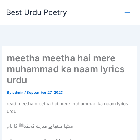
Skip
Best Urdu Poetry
to
content
meetha meetha hai mere
muhammad ka naam lyrics
urdu
By
admin
/
September 27, 2023
read meetha meetha hai mere muhammad ka naam lyrics
urdu
میٹھا میٹھا ہے میرے مٌحمّدﷺ کا نام