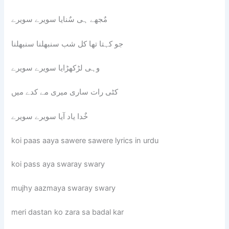
مٌجھے ہی سٌنایا سویرے سویرے
جو کہتا تھا کل شب سنبھلنا سنبھلنا
وہی لڑکھڑایا سویرے سویرے
کٹی رات ساری میری مے کدے میں
خٌدا یاد آیا سویرے سویرے
koi paas aaya sawere sawere lyrics in urdu
koi pass aya swaray swary
mujhy aazmaya swaray swary
meri dastan ko zara sa badal kar