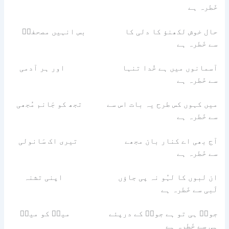
خَطرہ ہے
حال خوش لکھنؤ کا دلی کا بس انہیں مصحفیؔ
سے خَطرہ ہے
آسمانوں میں ہے خُدا تنہا اور ہر آدمی
سے خَطرہ ہے
میں کہوں کس طرح یہ بات اس سے تجھ کو جَانم مُجھی
سے خَطرہ ہے
آج بھی اے کنار بان مجھے تیری اک سَانولی
سے خَطرہ ہے
ان لبوں کا لہُو نہ پی جاؤں اپنی تشنہ
لَبی سے خَطرہ ہے
جونؔ ہی تو ہے جونؔ کے درپئے میرؔ کو میرؔ
ہی سے خَطرہ ہے