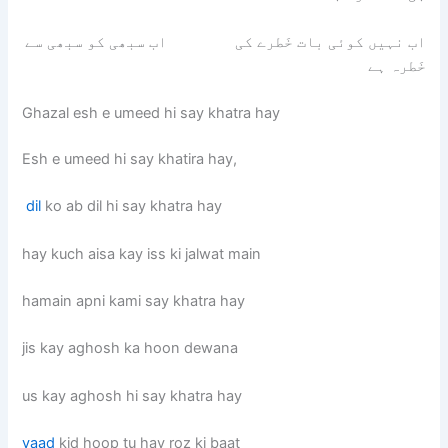
اب نہیں کوئی بات خَطرے کی اب سبھی کو سبھی سے
خَطرہ ہے
Ghazal esh e umeed hi say khatra hay
Esh e umeed hi say khatira hay,
dil
ko ab dil hi say khatra hay
hay kuch aisa kay iss ki jalwat main
hamain apni kami say khatra hay
jis kay aghosh ka hoon dewana
us kay aghosh hi say khatra hay
yaad
kid hoop tu hay roz ki baat