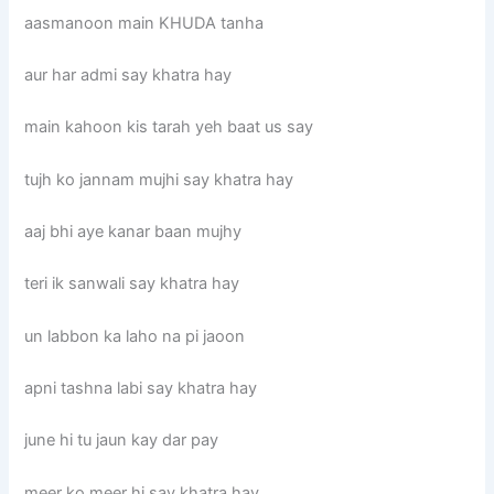
aasmanoon main KHUDA tanha
aur har admi say khatra hay
main kahoon kis tarah yeh baat us say
tujh ko jannam mujhi say khatra hay
aaj bhi aye kanar baan mujhy
teri ik sanwali say khatra hay
un labbon ka laho na pi jaoon
apni tashna labi say khatra hay
june hi tu jaun kay dar pay
meer ko meer hi say khatra hay