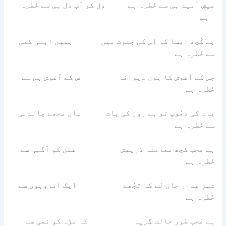
عیشِ اُمید ہی سے خَطرہ ہے دِل کو اَب دل ہی سے خَطرہ
ہے
ہے کُچھ ایسا کہ اِس کی جَلوت میں ہمیں اپنی کمی
سے خَطرہ ہے
جس کے آغوش کا ہوں دیوانہ اس کے آغوش ہی سے
خَطرہ ہے
یاد کی دھُوپ تو ہے روز کی بات ہاں مجھے چاندنی
سے خَطرہ ہے
ہے عجب کچھ معاملہ دَرپیش عقل کو آگہی سے
خَطرہ ہے
شہرِ غدار جان لے کہ تجُھے ایک امروہوی سے
خَطرہ ہے
ہے عَجب طور حالت گِریہ کہ مژہ کو نمی سے