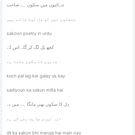
تنہائیوں میں سکون ہے صاحب
محفلوں میں تو دِل ٹوٹ جاتے ہیں
sakoon poetry in urdu
کچھ پَل لگ کر گَلے اس کے
صدیوں کا سکون مِلتا ہے
kuch pal lag kar galay us kay
sadiyoun ka sakun milta hai
دِل کا سکون بھی مانگا ہے میں نے
اور تیری چاہت بھی کی ہے
dil ka sakon bhi manga hai main nay