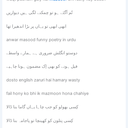
تٌم آگئے ہو تو چمکنے لگی ہیں دیواریں
ابھی ابھی تو یہاں پر بڑا اندھیرا تھا
anwar masood funny poetry in urdu
دوستو انگلش ضروری ہے ہمارے واسطے
فیل ہونے کو بھی اِک مضمون ہونا چاہیے
dosto english zaruri hai hamary wasty
fail hony ko bhi ik mazmoon hona chahiye
کِسی بھولو کو جب چاہا یہاں گاما بنا ڈالا
کِسی پتلون کو کھینچا تو پاجامہ بنا ڈالا