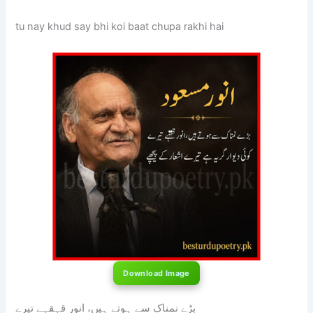
tu nay khud say bhi koi baat chupa rakhi hai
Download Image
بڑے نمناک سے ہوتے ہیں، انور قہقہے تیرے