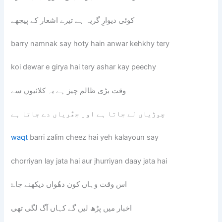
کوئی دیوارِ گریہ ہے تیرے اشعار کے پیچھے
barry namnak say hoty hain anwar kehkhy tery
koi dewar e girya hai tery ashar kay peechy
وقت بڑی ظالم چیز ہے یہ کلائیوں سے
چوڑیاں لے جاتا ہے اور جھٌریاں دے جاتا ہے
waqt
barri zalim cheez hai yeh kalayoun say
chorriyan lay jata hai aur jhurriyan daay jata hai
اس وقت وہاں کون دھٌواں دیکھنے جاۓ
اخبار میں پڑھ لیں گے کہاں آگ لگی تھی