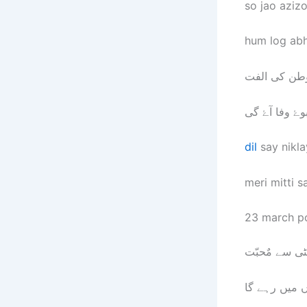
so jao azizo
hum log abh
 وطن کی الفت
ۓ وفا آۓ گی
dil
say nikla
meri mitti s
23 march po
ٹی سے مٌحبّت
ں میں رہے گا