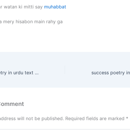
ar watan ki mitti say
muhabbat
a mery hisabon main rahy ga
shab e meraj poetry in urdu text 10 sher
success poetry in
 Comment
address will not be published.
Required fields are marked
*