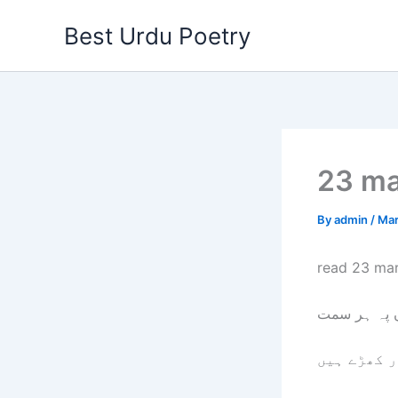
Skip
Best Urdu Poetry
to
content
23 ma
By
admin
/
Mar
read 23 mar
ں پہ ہر سمت
ر کھڑے ہیں