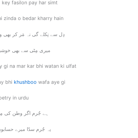
 key fasilon pay har simt
i zinda o bedar kharry hain
دِل سے نِکلے گی نہ مَر کر بھی
میری مِٹی سے بھی خوشبو
y gi na mar kar bhi watan ki ulfat
ay bhi
khushboo
wafa aye gi
etry in urdu
ہے جٌرم اگر وطن کی مِ
یہ جٌرم سدّا میرے حسابو