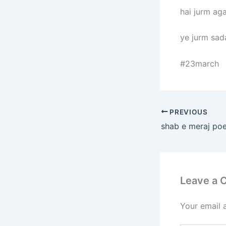
hai jurm ag
ye jurm sad
#23march
PREVIOUS
Leave a
Your email 